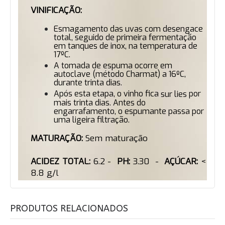
VINIFICAÇÃO:
Esmagamento das uvas com desengace
total, seguido de primeira fermentação
em tanques de inox, na temperatura de
17ºC.
A tomada de espuma ocorre em
autoclave (método Charmat) a 16ºC,
durante trinta dias.
Após esta etapa, o vinho fica
por
sur lies
mais trinta dias. Antes do
engarrafamento, o espumante passa por
uma ligeira filtração.
MATURAÇÃO:
Sem maturação
ACIDEZ TOTAL:
6.2 -
PH:
3.30 -
AÇÚCAR:
<
8.8 g/l
PRODUTOS RELACIONADOS