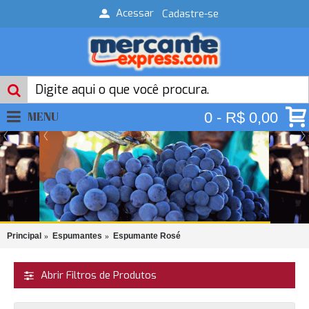
Acessar
Cadastre-se
MENU
0 - R$ 0,00
Principal
Espumantes
Espumante Rosé
Abrir Filtros de Produtos