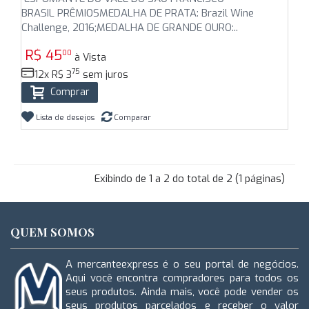
BRASIL PRÊMIOSMEDALHA DE PRATA: Brazil Wine
Challenge, 2016;MEDALHA DE GRANDE OURO:..
R$ 45
00
à Vista
75
12x R$ 3
sem juros
Comprar
Lista de desejos
Comparar
Exibindo de 1 a 2 do total de 2 (1 páginas)
QUEM SOMOS
A mercanteexpress é o seu portal de negócios.
Aqui você encontra compradores para todos os
seus produtos. Ainda mais, você pode vender os
seus produtos parcelados e receber o valor